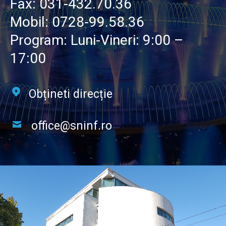
Fax:
031-432.70.36
Mobil:
0728-99.58.36
Program: Luni-Vineri: 9:00 –
17:00
Obțineti direcție
office@sninf.ro