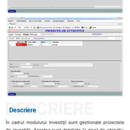
DESCRIERE
Descriere
În cadrul modulului Investiţii sunt gestionate proiectele
de investiții. Acestea sunt detaliate la nivel de obiectiv,