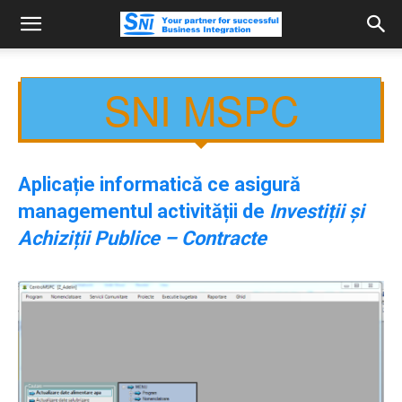
SNI MSPC
Aplicație informatică ce asigură
managementul activității de
Investiții și
Achiziții Publice – Contracte